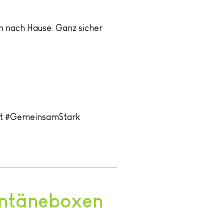
nn nach Hause. Ganz sicher
t #GemeinsamStark
rantäneboxen