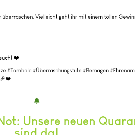
 überraschen. Vielleicht geht ihr mit einem tollen Gewi
 euch!
❤️
e #Tombola #Überraschungstüte #Remagen #Ehrenam
🎉❤️
er Not: Unsere neuen Qua
sind da!