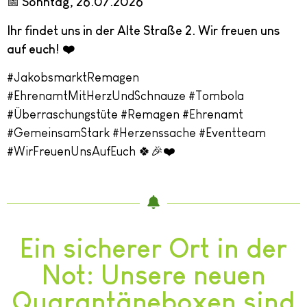
📅
Sonntag, 26.07.2026
Ihr findet uns in der Alte Straße 2. Wir freuen uns
auf euch!
❤️
#JakobsmarktRemagen
#EhrenamtMitHerzUndSchnauze #Tombola
#Überraschungstüte #Remagen #Ehrenamt
#GemeinsamStark #Herzenssache #Eventteam
#WirFreuenUnsAufEuch 🍀🎉❤️
Ein sicherer Ort in der
Not: Unsere neuen
Quarantäneboxen sind