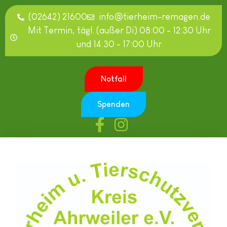
(02642) 21600
info@tierheim-remagen.de
Mit Termin, tägl. (außer Di) 08:00 - 12:30 Uhr
und 14:30 - 17:00 Uhr
Notfall
Spenden