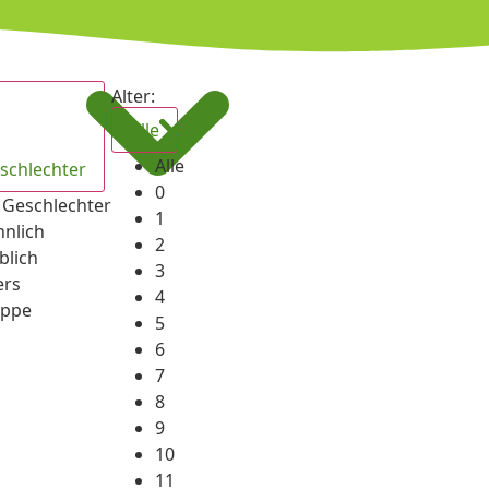
Alter:
Alle
Alle
eschlechter
0
e Geschlechter
1
nlich
2
blich
3
ers
4
ppe
5
6
7
8
9
10
11