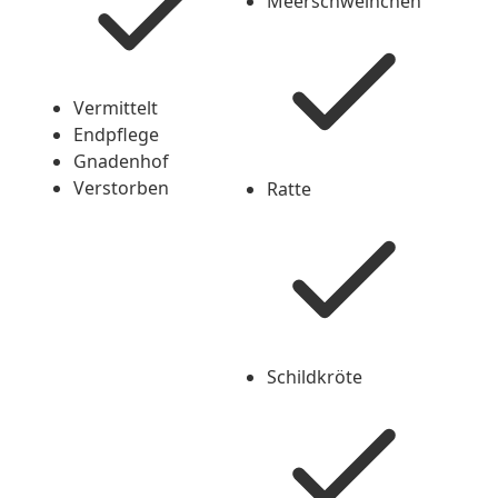
Meerschweinchen
Checked
Vermittelt
Endpflege
Gnadenhof
Verstorben
Ratte
Checked
Schildkröte
Checked