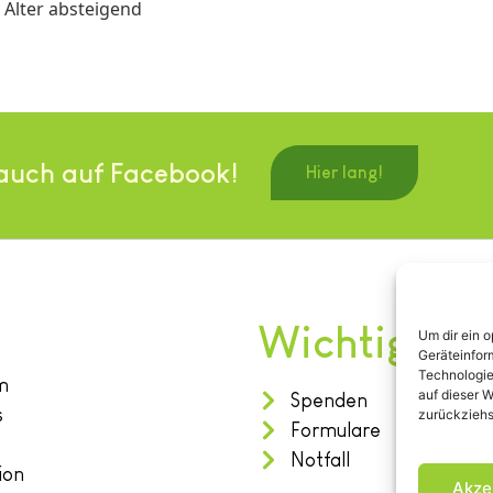
Alter absteigend
auch auf Facebook!
Hier lang!
Wichtiges
Um dir ein 
Geräteinfor
Technologie
m
auf dieser W
Spenden
s
zurückziehs
Formulare
Notfall
ion
Akze