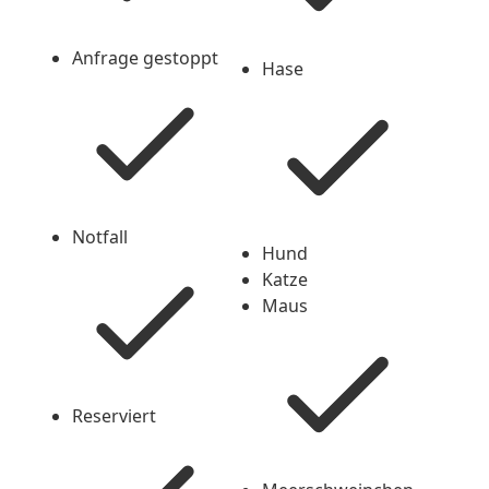
Anfrage gestoppt
Hase
Checked
Checked
Notfall
Hund
Checked
Katze
Maus
Checked
Reserviert
Checked