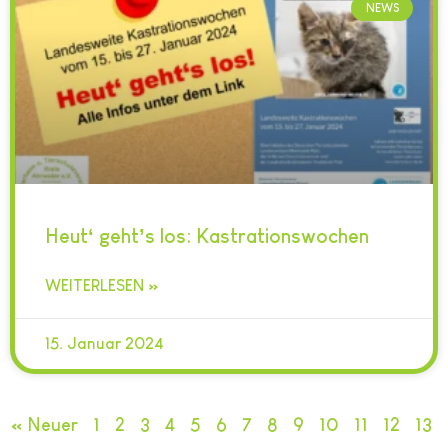
NEWS
Heut‘ geht’s los: Kastrationswochen
WEITERLESEN »
15. Januar 2024
« Neuer
1
2
3
4
5
6
7
8
9
10
11
12
13