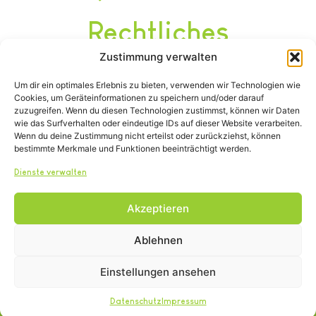
Rechtliches
Zustimmung verwalten
Impressum
Um dir ein optimales Erlebnis zu bieten, verwenden wir Technologien wie
Datenschutz
Cookies, um Geräteinformationen zu speichern und/oder darauf
Satzung
zuzugreifen. Wenn du diesen Technologien zustimmst, können wir Daten
wie das Surfverhalten oder eindeutige IDs auf dieser Website verarbeiten.
Wenn du deine Zustimmung nicht erteilst oder zurückziehst, können
bestimmte Merkmale und Funktionen beeinträchtigt werden.
Dienste verwalten
Akzeptieren
Tel.: (02642) 21600
info@tierheim-remagen.de
Ablehnen
Blankertshohl 25, 53424 Remagen
Einstellungen ansehen
Copyright © 2024. Alle Rechte vorbehalten.
Datenschutz
Impressum