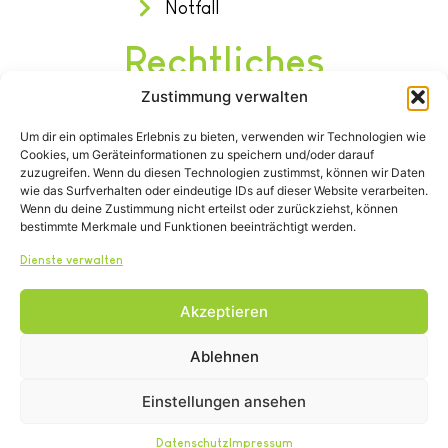
Notfall
Rechtliches
Zustimmung verwalten
Impressum
Um dir ein optimales Erlebnis zu bieten, verwenden wir Technologien wie
Datenschutz
Cookies, um Geräteinformationen zu speichern und/oder darauf
Satzung
zuzugreifen. Wenn du diesen Technologien zustimmst, können wir Daten
wie das Surfverhalten oder eindeutige IDs auf dieser Website verarbeiten.
Wenn du deine Zustimmung nicht erteilst oder zurückziehst, können
bestimmte Merkmale und Funktionen beeinträchtigt werden.
Dienste verwalten
Akzeptieren
Tel.: (02642) 21600
info@tierheim-remagen.de
Ablehnen
Blankertshohl 25, 53424 Remagen
Einstellungen ansehen
Copyright © 2024. Alle Rechte vorbehalten.
Datenschutz
Impressum