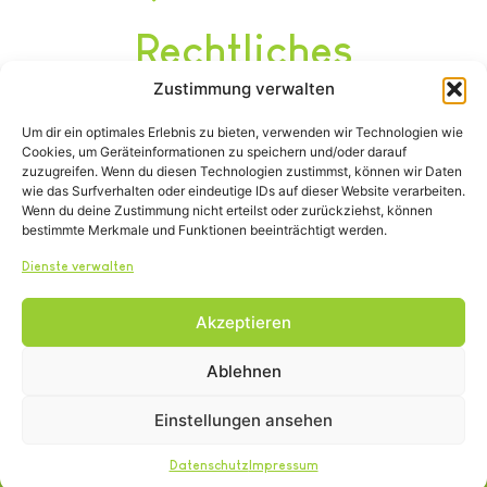
Rechtliches
Zustimmung verwalten
Impressum
Um dir ein optimales Erlebnis zu bieten, verwenden wir Technologien wie
Datenschutz
Cookies, um Geräteinformationen zu speichern und/oder darauf
Satzung
zuzugreifen. Wenn du diesen Technologien zustimmst, können wir Daten
wie das Surfverhalten oder eindeutige IDs auf dieser Website verarbeiten.
Wenn du deine Zustimmung nicht erteilst oder zurückziehst, können
bestimmte Merkmale und Funktionen beeinträchtigt werden.
Dienste verwalten
Akzeptieren
Tel.: (02642) 21600
info@tierheim-remagen.de
Ablehnen
Blankertshohl 25, 53424 Remagen
Einstellungen ansehen
Copyright © 2024. Alle Rechte vorbehalten.
Datenschutz
Impressum