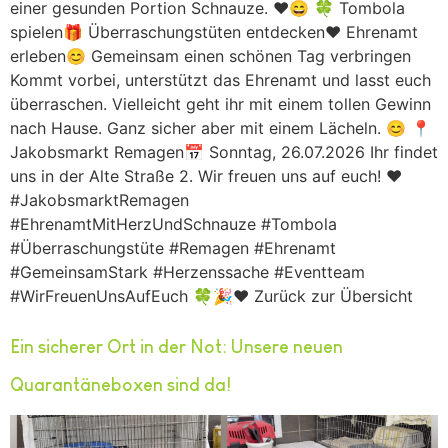
einer gesunden Portion Schnauze. ❤️😄 🍀 Tombola
spielen🎁 Überraschungstüten entdecken❤️ Ehrenamt
erleben😊 Gemeinsam einen schönen Tag verbringen
Kommt vorbei, unterstützt das Ehrenamt und lasst euch
überraschen. Vielleicht geht ihr mit einem tollen Gewinn
nach Hause. Ganz sicher aber mit einem Lächeln. 😊 📍
Jakobsmarkt Remagen📅 Sonntag, 26.07.2026 Ihr findet
uns in der Alte Straße 2. Wir freuen uns auf euch! ❤️
#JakobsmarktRemagen
#EhrenamtMitHerzUndSchnauze #Tombola
#Überraschungstüte #Remagen #Ehrenamt
#GemeinsamStark #Herzenssache #Eventteam
#WirFreuenUnsAufEuch 🍀🎉❤️ Zurück zur Übersicht
Ein sicherer Ort in der Not: Unsere neuen
Quarantäneboxen sind da!