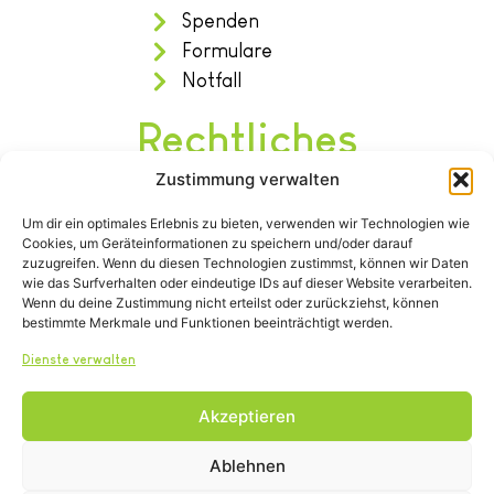
Spenden
Formulare
Notfall
Rechtliches
Zustimmung verwalten
Impressum
Um dir ein optimales Erlebnis zu bieten, verwenden wir Technologien wie
Datenschutz
Cookies, um Geräteinformationen zu speichern und/oder darauf
Satzung
zuzugreifen. Wenn du diesen Technologien zustimmst, können wir Daten
wie das Surfverhalten oder eindeutige IDs auf dieser Website verarbeiten.
Wenn du deine Zustimmung nicht erteilst oder zurückziehst, können
bestimmte Merkmale und Funktionen beeinträchtigt werden.
Dienste verwalten
Akzeptieren
Tel.: (02642) 21600
info@tierheim-remagen.de
Ablehnen
Blankertshohl 25, 53424 Remagen