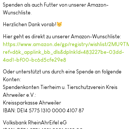
Spenden als auch Futter von unserer Amazon-
Wunschliste.
Herzlichen Dank vorab!
Hier geht es direkt zu unserer Amazon-Wunschliste:
https://www.amazon.de/gp/registry/wishlist/2MU
ref=d6k_applink_bb_dls&dplnkId=483227be-03dd-
4ad1-bf00-bc6d5cfe29e8
Oder unterstützt uns durch eine Spende an folgende
Konten:
Spendenkonten Tierheim u. Tierschutzverein Kreis
Ahrweiler e.V.:
Kreissparkasse Ahrweiler
IBAN: DE14 5775 1310 0000 4107 87
Volksbank RheinAhrEifel eG