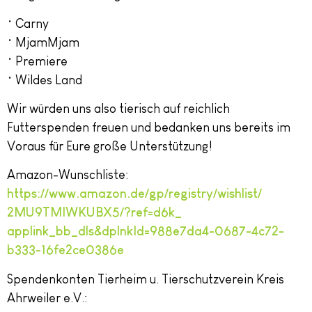
• Carny
• MjamMjam
• Premiere
• Wildes Land
Wir würden uns also tierisch auf reichlich
Futterspenden freuen und bedanken uns bereits im
Voraus für Eure große Unterstützung!
Amazon-Wunschliste:
https://www.amazon.de/gp/
registry/wishlist/
2MU9TMIWKUBX5/?ref=d6k_
applink_bb_dls&dplnkId=
988e7da4-0687-4c72-
b333-
16fe2ce0386e
Spendenkonten Tierheim u. Tierschutzverein Kreis
Ahrweiler e.V.: