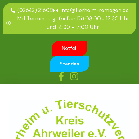
(02642) 21600
info@tierheim-remagen.de
Mit Termin, tägl. (außer Di) 08:00 - 12:30 Uhr
und 14:30 - 17:00 Uhr
Notfall
Spenden