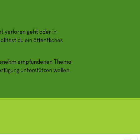
 verloren geht oder in
ltest du ein öffentliches
nangenehm empfundenen Thema
erfügung unterstützen wollen.