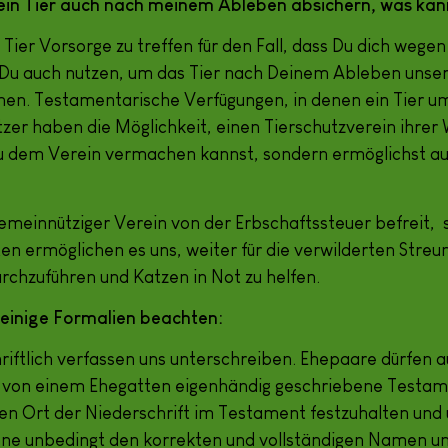
in Tier auch nach meinem Ableben absichern, was kann
n Tier Vorsorge zu treffen für den Fall, dass Du dich wege
 Du auch nutzen, um das Tier nach Deinem Ableben unse
en. Testamentarische Verfügungen, in denen ein Tier um 
itzer haben die Möglichkeit, einen Tierschutzverein ihre
 Du dem Verein vermachen kannst, sondern ermöglichst a
gemeinnütziger Verein von der Erbschaftssteuer befreit, 
 ermöglichen es uns, weiter für die verwilderten Streun
rchzuführen und Katzen in Not zu helfen.
 einige Formalien beachten:
riftlich verfassen uns unterschreiben. Ehepaare dürfen 
s von einem Ehegatten eigenhändig geschriebene Testam
den Ort der Niederschrift im Testament festzuhalten un
ne unbedingt den korrekten und vollständigen Namen und