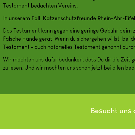
Testament bedachten Vereins.
In unserem Fall: Katzenschutzfreunde Rhein-Ahr-Eife
Das Testament kann gegen eine geringe Gebühr beim zu
Falsche Hände gerät. Wenn du sichergehen willst, bei d
Testament – auch notarielles Testament genannt durch 
Wir möchten uns dafür bedanken, dass Du dir die Zei
zu lesen. Und wir möchten uns schon jetzt bei allen be
Besucht uns 