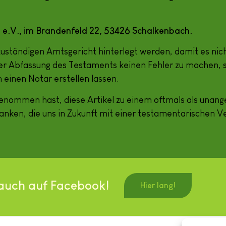
l e.V., im Brandenfeld 22, 53426 Schalkenbach.
ständigen Amtsgericht hinterlegt werden, damit es nicht
er Abfassung des Testaments keinen Fehler zu machen, sol
einen Notar erstellen lassen.
t genommen hast, diese Artikel zu einem oftmals als u
danken, die uns in Zukunft mit einer testamentarischen V
auch auf Facebook!
Hier lang!