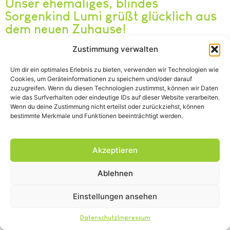
Unser ehemaliges, blindes
Sorgenkind Lumi grüßt glücklich aus
dem neuen Zuhause!
Zustimmung verwalten
Die neuen Besitzer von Lumi haben uns
Um dir ein optimales Erlebnis zu bieten, verwenden wir Technologien wie
geschrieben:
Cookies, um Geräteinformationen zu speichern und/oder darauf
zuzugreifen. Wenn du diesen Technologien zustimmst, können wir Daten
Wir freuen uns sehr, dass die Vergesellschaftung so
wie das Surfverhalten oder eindeutige IDs auf dieser Website verarbeiten.
gut klappt, es könnte nicht besser laufen. Die
Wenn du deine Zustimmung nicht erteilst oder zurückziehst, können
bestimmte Merkmale und Funktionen beeinträchtigt werden.
Trennung von den anderen ist bis auf nachts
komplett aufgehoben.
Akzeptieren
Lumi saust wie alle anderen durch´s Haus und
möchte mit den anderen Miezen zusammen sein.
Ablehnen
Selbst die Mahlzeiten möchte sie nicht mehr
Einstellungen ansehen
alleine einnehmen. Immer mittendrin im
Getummel.
Datenschutz
Impressum
Hauptbezugskatze ist wie erwartet Natalie. Sich