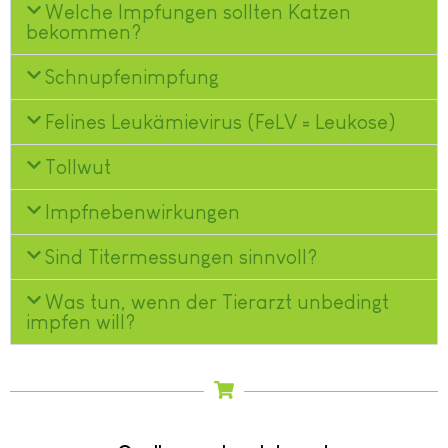
Welche Impfungen sollten Katzen
bekommen?
Schnupfenimpfung
Felines Leukämievirus (FeLV = Leukose)
Tollwut
Impfnebenwirkungen
Sind Titermessungen sinnvoll?
Was tun, wenn der Tierarzt unbedingt
impfen will?