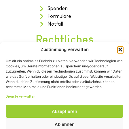
Spenden
Formulare
Notfall
Rechtliches
Zustimmung verwalten
Impressum
Um dir ein optimales Erlebnis zu bieten, verwenden wir Technologien wie
Datenschutz
Cookies, um Geräteinformationen zu speichern und/oder darauf
Satzung
zuzugreifen. Wenn du diesen Technologien zustimmst, können wir Daten
wie das Surfverhalten oder eindeutige IDs auf dieser Website verarbeiten.
Wenn du deine Zustimmung nicht erteilst oder zurückziehst, können
bestimmte Merkmale und Funktionen beeinträchtigt werden.
Dienste verwalten
Akzeptieren
Tel.: (02642) 21600
info@tierheim-remagen.de
Ablehnen
Blankertshohl 25, 53424 Remagen