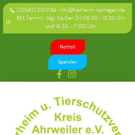
(02642) 21600
info@tierheim-remagen.de
Mit Termin, tägl. (außer Di) 08:00 - 12:30 Uhr
und 14:30 - 17:00 Uhr
Notfall
Spenden