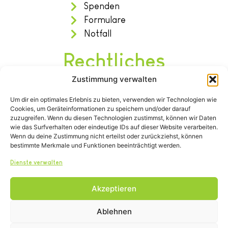
Spenden
Formulare
Notfall
Rechtliches
Zustimmung verwalten
Impressum
Um dir ein optimales Erlebnis zu bieten, verwenden wir Technologien wie
Datenschutz
Cookies, um Geräteinformationen zu speichern und/oder darauf
Satzung
zuzugreifen. Wenn du diesen Technologien zustimmst, können wir Daten
wie das Surfverhalten oder eindeutige IDs auf dieser Website verarbeiten.
Wenn du deine Zustimmung nicht erteilst oder zurückziehst, können
bestimmte Merkmale und Funktionen beeinträchtigt werden.
Dienste verwalten
Akzeptieren
Tel.: (02642) 21600
info@tierheim-remagen.de
Ablehnen
Blankertshohl 25, 53424 Remagen