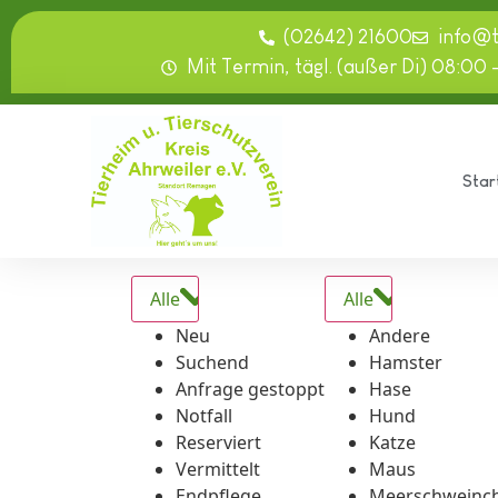
springen
(02642) 21600
info@
Mit Termin, tägl. (außer Di) 08:00 
Star
Alle
Alle
Neu
Andere
Suchend
Hamster
Anfrage gestoppt
Hase
Notfall
Hund
Reserviert
Katze
Vermittelt
Maus
Endpflege
Meerschweinc