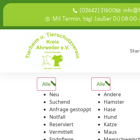
springen
(02642) 21600
info@
Mit Termin, tägl. (außer Di) 08:00 
Star
Alle
Alle
Neu
Andere
Suchend
Hamster
Anfrage gestoppt
Hase
Notfall
Hund
Reserviert
Katze
Vermittelt
Maus
Endpflege
Meerschweinc