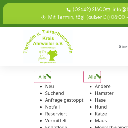
springen
(02642) 21600
info@
Mit Termin, tägl. (außer Di) 08:00 
Star
Alle
Alle
Neu
Andere
Suchend
Hamster
Anfrage gestoppt
Hase
Notfall
Hund
Reserviert
Katze
Vermittelt
Maus
Endpflege
Meerschweinc