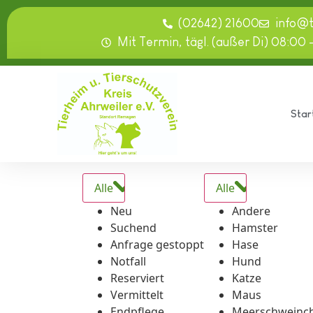
springen
(02642) 21600
info@
Mit Termin, tägl. (außer Di) 08:00 
Star
Alle
Alle
Neu
Andere
Suchend
Hamster
Anfrage gestoppt
Hase
Notfall
Hund
Reserviert
Katze
Vermittelt
Maus
Endpflege
Meerschweinc