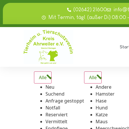
springen
(02642) 21600
info@
Mit Termin, tägl. (außer Di) 08:00 
Star
Alle
Alle
Neu
Andere
Suchend
Hamster
Anfrage gestoppt
Hase
Notfall
Hund
Reserviert
Katze
Vermittelt
Maus
Endpflege
Meerschweinc