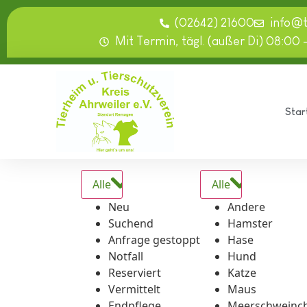
springen
(02642) 21600
info@
Mit Termin, tägl. (außer Di) 08:00 
Star
Alle
Alle
Neu
Andere
Suchend
Hamster
Anfrage gestoppt
Hase
Notfall
Hund
Reserviert
Katze
Vermittelt
Maus
Endpflege
Meerschweinc