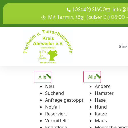
springen
(02642) 21600
info@
Mit Termin, tägl. (außer Di) 08:00 
Star
Alle
Alle
Neu
Andere
Suchend
Hamster
Anfrage gestoppt
Hase
Notfall
Hund
Reserviert
Katze
Vermittelt
Maus
Endpflege
Meerschweinc