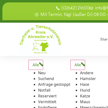
springen
(02642) 21600
info@
Mit Termin, tägl. (außer Di) 08:00 
Star
Alle
Alle
Neu
Andere
Suchend
Hamster
Anfrage gestoppt
Hase
Notfall
Hund
Reserviert
Katze
Vermittelt
Maus
Endpflege
Meerschweinc