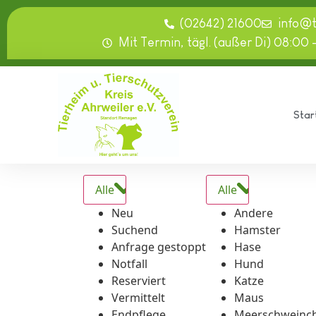
springen
(02642) 21600
info@
Mit Termin, tägl. (außer Di) 08:00 
Star
Alle
Alle
Neu
Andere
Suchend
Hamster
Anfrage gestoppt
Hase
Notfall
Hund
Reserviert
Katze
Vermittelt
Maus
Endpflege
Meerschweinc