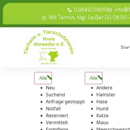
springen
(02642) 21600
info@
Mit Termin, tägl. (außer Di) 08:00 
Star
Alle
Alle
Neu
Andere
Suchend
Hamster
Anfrage gestoppt
Hase
Notfall
Hund
Reserviert
Katze
Vermittelt
Maus
Endpflege
Meerschweinc