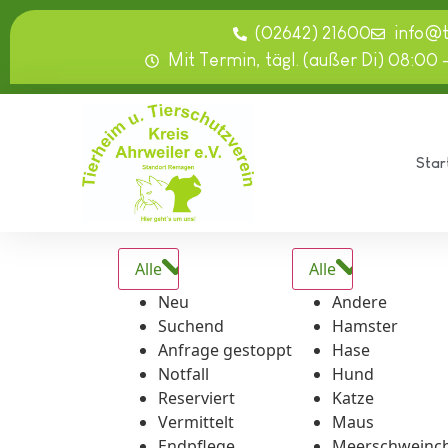
springen
(02642) 21600
info@
Mit Termin, tägl. (außer Di) 08:00 
Star
Alle
Alle
Neu
Andere
Suchend
Hamster
Anfrage gestoppt
Hase
Notfall
Hund
Reserviert
Katze
Vermittelt
Maus
Endpflege
Meerschweinc