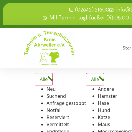
springen
(02642) 21600
info@
Mit Termin, tägl. (außer Di) 08:00 
Star
Alle
Alle
Neu
Andere
Suchend
Hamster
Anfrage gestoppt
Hase
Notfall
Hund
Reserviert
Katze
Vermittelt
Maus
Endpflege
Meerschweinc