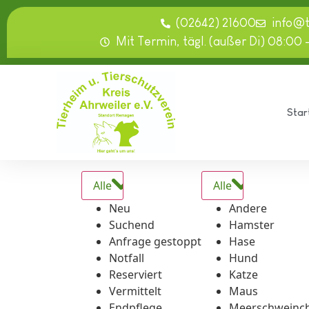
springen
(02642) 21600
info@
Mit Termin, tägl. (außer Di) 08:00 
Star
Alle
Alle
Neu
Andere
Suchend
Hamster
Anfrage gestoppt
Hase
Notfall
Hund
Reserviert
Katze
Vermittelt
Maus
Endpflege
Meerschweinc