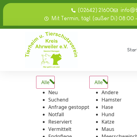
springen
(02642) 21600
info@
Mit Termin, tägl. (außer Di) 08:00 
Star
Alle
Alle
Neu
Andere
Suchend
Hamster
Anfrage gestoppt
Hase
Notfall
Hund
Reserviert
Katze
Vermittelt
Maus
Endpflege
Meerschweinc