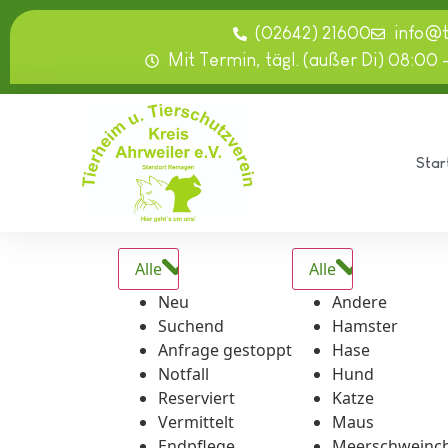
springen
(02642) 21600
info@
Mit Termin, tägl. (außer Di) 08:00 
Star
Alle
Alle
Neu
Andere
Suchend
Hamster
Anfrage gestoppt
Hase
Notfall
Hund
Reserviert
Katze
Vermittelt
Maus
Endpflege
Meerschweinc