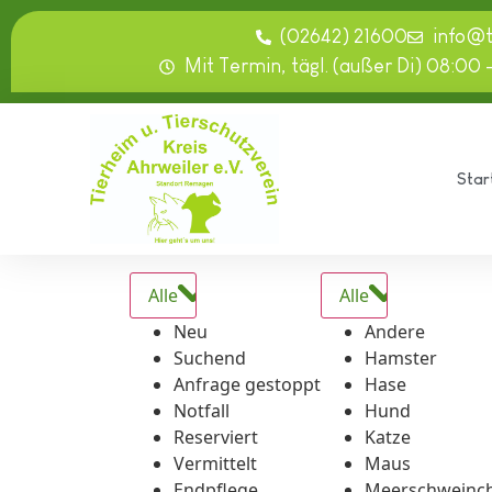
springen
(02642) 21600
info@
Mit Termin, tägl. (außer Di) 08:00 
Star
Alle
Alle
Neu
Andere
Suchend
Hamster
Anfrage gestoppt
Hase
Notfall
Hund
Reserviert
Katze
Vermittelt
Maus
Endpflege
Meerschweinc