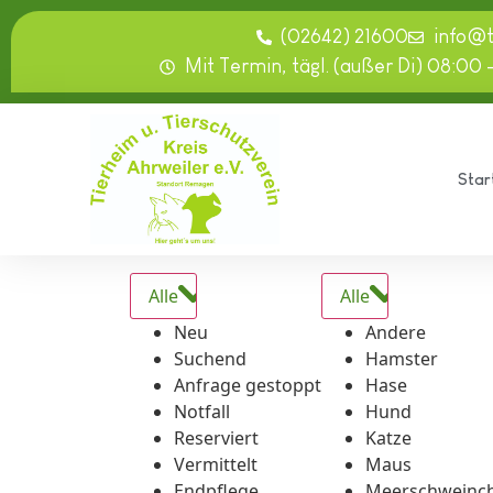
springen
(02642) 21600
info@
Mit Termin, tägl. (außer Di) 08:00 
Star
Alle
Alle
Neu
Andere
Suchend
Hamster
Anfrage gestoppt
Hase
Notfall
Hund
Reserviert
Katze
Vermittelt
Maus
Endpflege
Meerschweinc