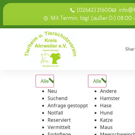
springen
(02642) 21600
info@
Mit Termin, tägl. (außer Di) 08:00 
Star
Alle
Alle
Neu
Andere
Suchend
Hamster
Anfrage gestoppt
Hase
Notfall
Hund
Reserviert
Katze
Vermittelt
Maus
Endpflege
Meerschweinc