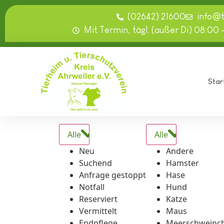
springen
(02642) 21600
info@
Mit Termin, tägl. (außer Di) 08:00 
Star
Alle
Alle
Neu
Andere
Suchend
Hamster
Anfrage gestoppt
Hase
Notfall
Hund
Reserviert
Katze
Vermittelt
Maus
Endpflege
Meerschweinc