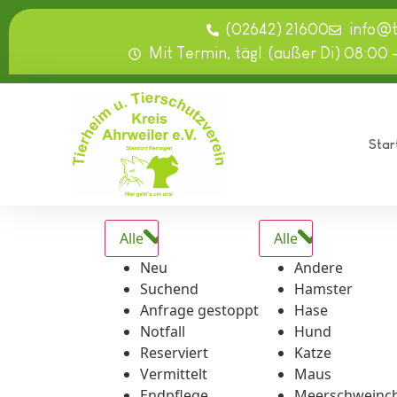
springen
(02642) 21600
info@
Mit Termin, tägl. (außer Di) 08:00 
Star
Alle
Alle
Neu
Andere
Suchend
Hamster
Anfrage gestoppt
Hase
Notfall
Hund
Reserviert
Katze
Vermittelt
Maus
Endpflege
Meerschweinc