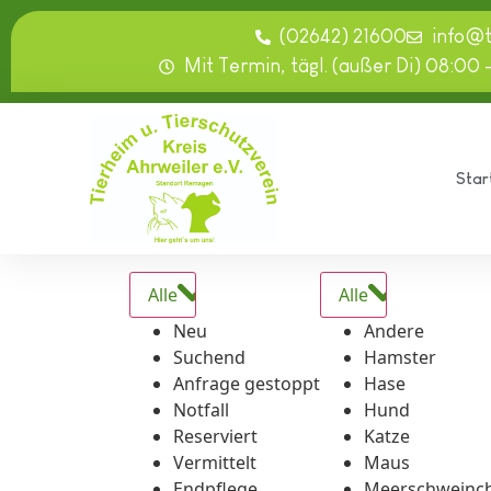
springen
(02642) 21600
info@
Mit Termin, tägl. (außer Di) 08:00 
Star
Alle
Alle
Neu
Andere
Suchend
Hamster
Anfrage gestoppt
Hase
Notfall
Hund
Reserviert
Katze
Vermittelt
Maus
Endpflege
Meerschweinc