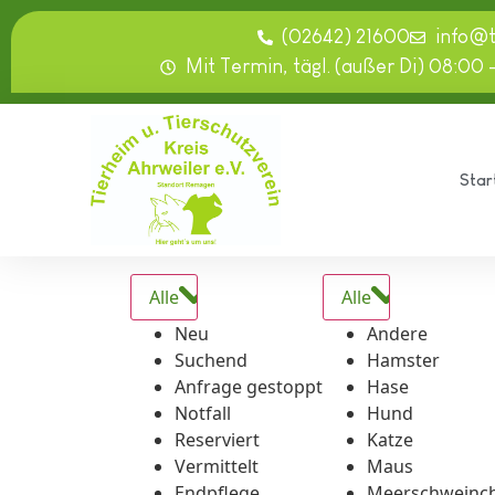
springen
(02642) 21600
info@
Mit Termin, tägl. (außer Di) 08:00 
Star
Alle
Alle
Neu
Andere
Suchend
Hamster
Anfrage gestoppt
Hase
Notfall
Hund
Reserviert
Katze
Vermittelt
Maus
Endpflege
Meerschweinc