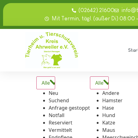
springen
(02642) 21600
info@
Mit Termin, tägl. (außer Di) 08:00 
Star
Alle
Alle
Neu
Andere
Suchend
Hamster
Anfrage gestoppt
Hase
Notfall
Hund
Reserviert
Katze
Vermittelt
Maus
Endpflege
Meerschweinc