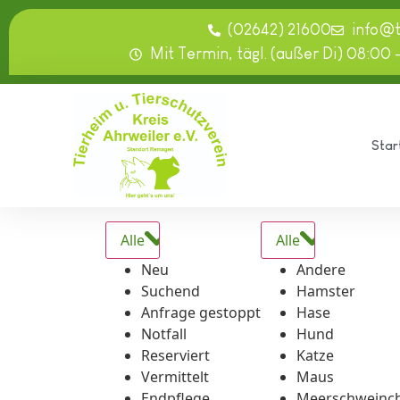
springen
(02642) 21600
info@
Mit Termin, tägl. (außer Di) 08:00 
Star
Alle
Alle
Neu
Andere
Suchend
Hamster
Anfrage gestoppt
Hase
Notfall
Hund
Reserviert
Katze
Vermittelt
Maus
Endpflege
Meerschweinc