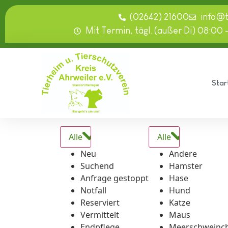
springen
(02642) 21600
info@
Mit Termin, tägl. (außer Di) 08:00 
Star
Alle
Alle
Neu
Andere
Suchend
Hamster
Anfrage gestoppt
Hase
Notfall
Hund
Reserviert
Katze
Vermittelt
Maus
Endpflege
Meerschweinc