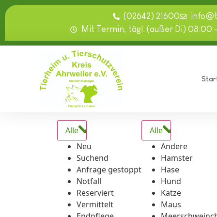
springen
(02642) 21600
info@
Mit Termin, tägl. (außer Di) 08:00 
Star
Alle
Alle
Neu
Andere
Suchend
Hamster
Anfrage gestoppt
Hase
Notfall
Hund
Reserviert
Katze
Vermittelt
Maus
Endpflege
Meerschweinc