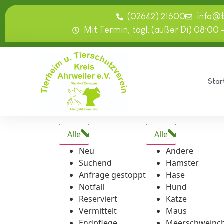
springen
(02642) 21600
info@
Mit Termin, tägl. (außer Di) 08:00 
Star
Alle
Alle
Neu
Andere
Suchend
Hamster
Anfrage gestoppt
Hase
Notfall
Hund
Reserviert
Katze
Vermittelt
Maus
Endpflege
Meerschweinc