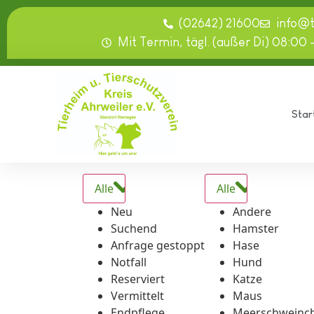
springen
(02642) 21600
info@
Mit Termin, tägl. (außer Di) 08:00 
Star
Alle
Alle
Neu
Andere
Suchend
Hamster
Anfrage gestoppt
Hase
Notfall
Hund
Reserviert
Katze
Vermittelt
Maus
Endpflege
Meerschweinc