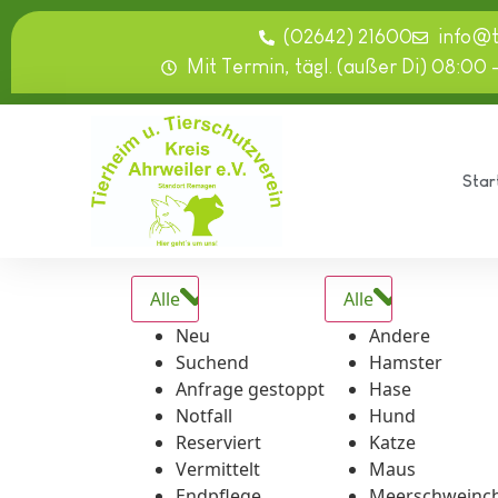
springen
(02642) 21600
info@
Mit Termin, tägl. (außer Di) 08:00 
Star
Alle
Alle
Neu
Andere
Suchend
Hamster
Anfrage gestoppt
Hase
Notfall
Hund
Reserviert
Katze
Vermittelt
Maus
Endpflege
Meerschweinc