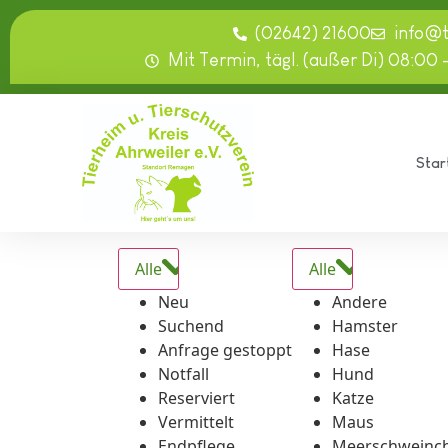
springen
(02642) 21600
info@
Mit Termin, tägl. (außer Di) 08:00 
Star
Alle
Alle
Neu
Andere
Suchend
Hamster
Anfrage gestoppt
Hase
Notfall
Hund
Reserviert
Katze
Vermittelt
Maus
Endpflege
Meerschweinc