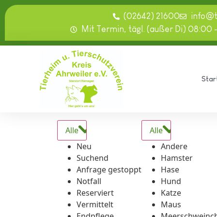
springen
(02642) 21600
info@
Mit Termin, tägl. (außer Di) 08:00 
Star
Alle
Alle
Neu
Andere
Suchend
Hamster
Anfrage gestoppt
Hase
Notfall
Hund
Reserviert
Katze
Vermittelt
Maus
Endpflege
Meerschweinc