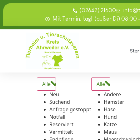
springen
(02642) 21600
info@
Mit Termin, tägl. (außer Di) 08:00 
Star
Alle
Alle
Neu
Andere
Suchend
Hamster
Anfrage gestoppt
Hase
Notfall
Hund
Reserviert
Katze
Vermittelt
Maus
Endpflege
Meerschweinc