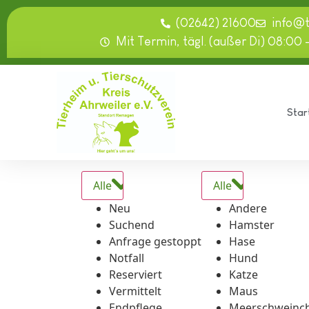
springen
(02642) 21600
info@
Mit Termin, tägl. (außer Di) 08:00 
Star
Alle
Alle
Neu
Andere
Suchend
Hamster
Anfrage gestoppt
Hase
Notfall
Hund
Reserviert
Katze
Vermittelt
Maus
Endpflege
Meerschweinc