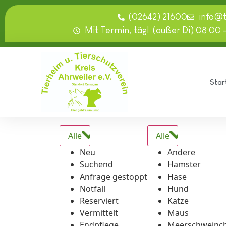
springen
(02642) 21600
info@
Mit Termin, tägl. (außer Di) 08:00 
Star
Alle
Alle
Neu
Andere
Suchend
Hamster
Anfrage gestoppt
Hase
Notfall
Hund
Reserviert
Katze
Vermittelt
Maus
Endpflege
Meerschweinc