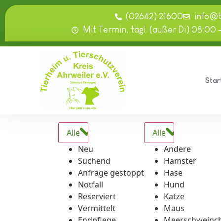
springen
(02642) 21600
info@
Mit Termin, tägl. (außer Di) 08:00 
Star
Alle
Alle
Neu
Andere
Suchend
Hamster
Anfrage gestoppt
Hase
Notfall
Hund
Reserviert
Katze
Vermittelt
Maus
Endpflege
Meerschweinc