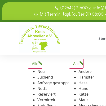
springen
(02642) 21600
info@
Mit Termin, tägl. (außer Di) 08:00 
Star
Alle
Alle
Neu
Andere
Suchend
Hamster
Anfrage gestoppt
Hase
Notfall
Hund
Reserviert
Katze
Vermittelt
Maus
Endpflege
Meerschweinc