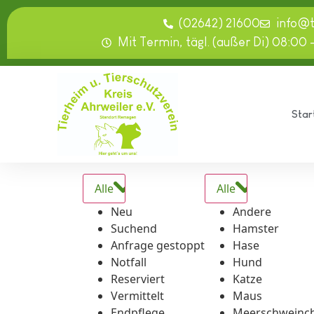
springen
(02642) 21600
info@
Mit Termin, tägl. (außer Di) 08:00 
Star
Alle
Alle
Neu
Andere
Suchend
Hamster
Anfrage gestoppt
Hase
Notfall
Hund
Reserviert
Katze
Vermittelt
Maus
Endpflege
Meerschweinc